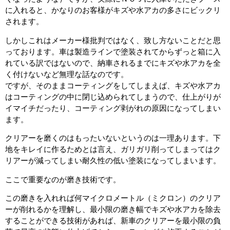
に入れると、かなりのお客様がキズや水アカの多さにビックリ
されます。
しかしこれはメーカー様批判ではなく、致し方ないことだと思
っております。車は製造ラインで塗装されてからずっと箱に入
れている訳ではないので、納車されるまでにキズや水アカを全
く付けないなど無理な話なのです。
ですが、そのままコーティングをしてしまえば、キズや水アカ
はコーティングの中に閉じ込められてしまうので、仕上がりが
イマイチだったり、コーティング剥がれの原因になってしまい
ます。
クリアーを磨くのはもったいないというのは一理あります。下
地をキレイに作るためとは言え、ガリガリ削ってしまってはク
リアーが減ってしまい耐久性の低い塗装になってしまいます。
ここで重要なのが磨き技術です。
この磨きを入れれば何マイクロメートル（ミクロン）のクリア
ーが削れるかを理解し、最小限の磨き幅でキズや水アカを除去
することができる技術があれば、新車のクリアーを最小限の負