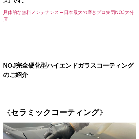
ス」です。
具体的な無料メンテナンス – 日本最大の磨きプロ集団NOJ大分
店
↓
↓
↓
NOJ完全硬化型ハイエンドガラスコーティング
のご紹介
・
・
《
セラミックコーティング
》