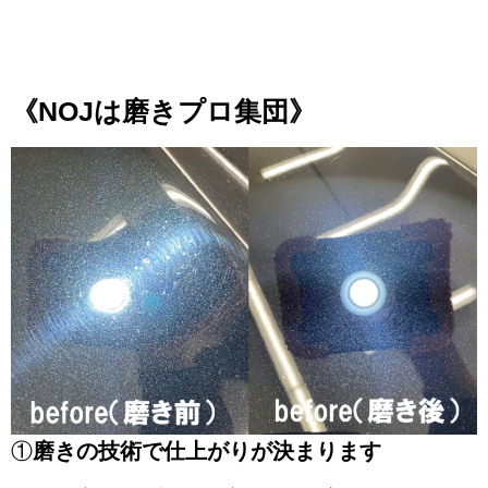
1
1
《NOJは磨きプロ集団》
①
磨きの技術で仕上がりが決まります