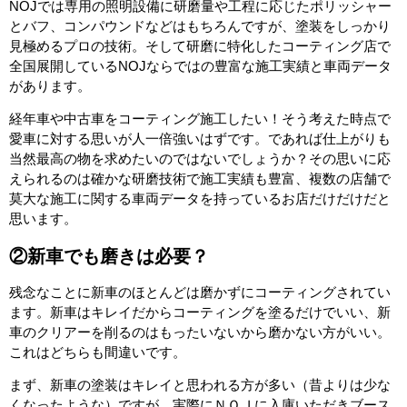
NOJでは専用の照明設備に研磨量や工程に応じたポリッシャー
とバフ、コンパウンドなどはもちろんですが、塗装をしっかり
見極めるプロの技術。そして研磨に特化したコーティング店で
全国展開しているNOJならではの豊富な施工実績と車両データ
があります。
経年車や中古車をコーティング施工したい！そう考えた時点で
愛車に対する思いが人一倍強いはずです。であれば仕上がりも
当然最高の物を求めたいのではないでしょうか？その思いに応
えられるのは確かな研磨技術で施工実績も豊富、複数の店舗で
莫大な施工に関する車両データを持っているお店だけだけだと
思います。
②新車でも磨きは必要？
残念なことに新車のほとんどは磨かずにコーティングされてい
ます。新車はキレイだからコーティングを塗るだけでいい、新
車のクリアーを削るのはもったいないから磨かない方がいい。
これはどちらも間違いです。
まず、新車の塗装はキレイと思われる方が多い（昔よりは少な
くなったような）ですが、実際にＮＯＪに入庫いただきブース