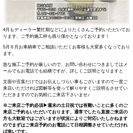
4月もディーラー繁忙期などによりたくさんご予約いただいてお
ります。ご予約施工枠も残り僅かとなっております！
5月６月お車納車でご相談いただくお客様も大変多くなっており
ます。
急な施工ご予約が厳しいので、お問い合わせにつきましてはメ
ールでもお電話でも結構ですが、詳しくご説明となりますと
文面や言葉だけではお伝えしづらい事もございますので一度ご
来店いただければ図解等を使って解りやすくご説明もさせてい
ただきますのでお気軽にご来店下さいませ♪
※ご来店ご予約必須▶︎週末の土日祝では有難いことに多くのご
来店ご予約もいただいております、通常でしたら直接ご来店の
方も大歓迎ではございますが状況によりご対応いたしかねます
のでまずはご来店予約のお電話にて日程調整させていただけれ
ば幸いです。